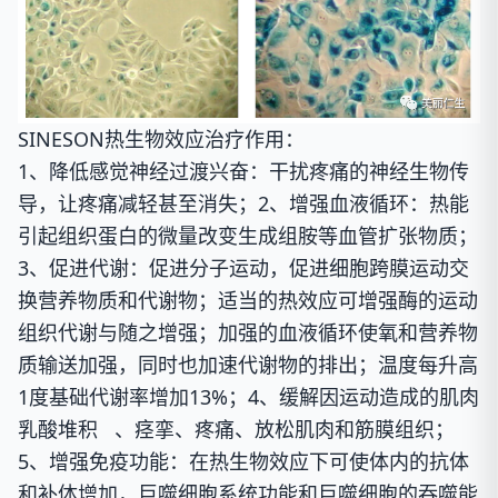
SINESON热生物效应治疗作用：
1、降低感觉神经过渡兴奋：
干扰疼痛的神经生物传
导，让疼痛减轻甚至消失；
2、增强血液循环：
热能
引起组织蛋白的微量改变生成组胺等血管扩张物质；
3、促进代谢：
促进分子运动，促进细胞跨膜运动交
换营养物质和代谢物；适当的热效应可增强酶的运动
组织代谢与随之增强；加强的血液循环使氧和营养物
质输送加强，同时也加速代谢物的排出；温度每升高
1度基础代谢率增加13%；
4、缓解因运动造成的肌肉
乳酸堆积
、痉挛、疼痛、放松肌肉和筋膜组织；
5、增强免疫功能：
在热生物效应下可使体内的抗体
和补体增加，巨噬细胞系统功能和巨噬细胞的吞噬能