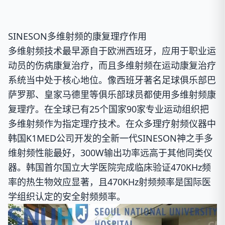
SINESON多维射频的康复理疗作用
多维射频技术最早源自于欧洲西班牙，应用于职业运
动员的伤病康复治疗，而且多维射频在运动康复治疗
系统当中处于核心地位。像西班牙著名足球俱乐部巴
萨罗那、皇家马德里等俱乐部球员都使用多维射频康
复理疗。在全球已有
25个国家90家专业运动组织
把
多维射频作为指定理疗技术。在众多理疗射频仪器中
韩国K1MED公司开发的全新一代SINESON神之手多
维射频性能最好，
300W输出功率
远高于其他同类仪
器。韩国首尔国立大学医院完成临床验证
470KHz频
率
的热生物效应显著，且470KHz射频频率是国际医
学组织认定的安全射频频率。