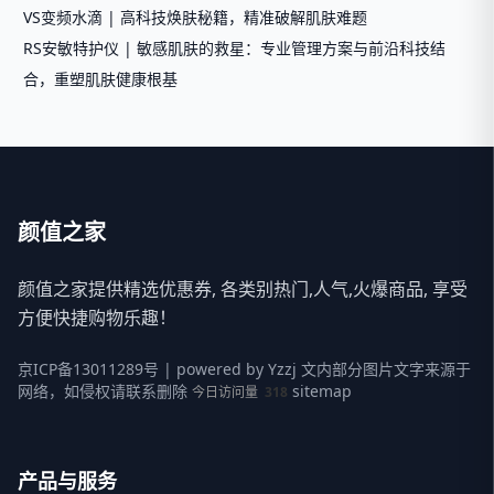
VS变频水滴 | 高科技焕肤秘籍，精准破解肌肤难题
RS安敏特护仪 | 敏感肌肤的救星：专业管理方案与前沿科技结
合，重塑肌肤健康根基
颜值之家
颜值之家提供精选优惠券, 各类别热门,人气,火爆商品, 享受
方便快捷购物乐趣！
京ICP备13011289号
| powered by
Yzzj
文内部分图片文字来源于
网络，如侵权请联系删除
sitemap
今日访问量
318
产品与服务