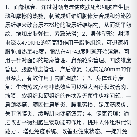
1、面部抗衰：
通过射频电流使皮肤组织细胞产生振
动和摩擦的热能，
刺激成纤维细胞修复合成和分泌胶
原纤维来改善原本松垮的胶原纤维结构，
从而
抚平皱
纹、增加皮肤弹性、紧致光滑；
2、身体塑形：
射频
电流以470KHz的特高频作用于脂肪组织，可迅速将
脂肪加热至45度，脂肪在41-43度时就开始溶解。可
用于针对
面部的轮廓管理、肩颈轮廓管理、四肢维度
管理、腰腹维度管理、产后修复
（
尤其是80mm的作
用深度，有效作用于内脏脂肪
）；
3、身体理疗康
复：
生物热效应与非热效应可以极大治疗和
改善肉、
筋膜、软组织和硬组织的伤病及无菌性炎症问题。—
肩颈疼痛、顽固性肩周炎、腰肌劳损、足底筋膜炎、
关节滑膜炎、缓解肌肉疼痛疲劳；
4、健康管理：
通
过改善
平衡细胞生物功能的作用，
提升人体组织代谢
能力 、增强免疫系统、改善亚健康状态、—提升免